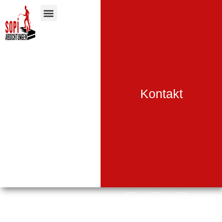
Kontakt
055 229 64 89