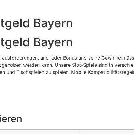
tgeld Bayern
tgeld Bayern
erausforderungen, und jeder Bonus und seine Gewinne müss
abgehoben werden kann. Unsere Slot-Spiele sind in verschi
n und Tischspielen zu spielen. Mobile Kompatibilitätsregel
ieren