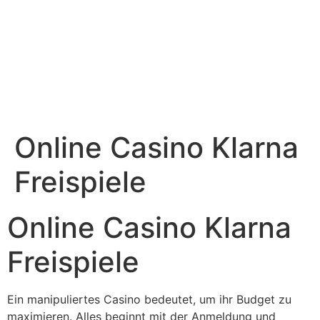
Online Casino Klarna
Freispiele
Online Casino Klarna
Freispiele
Ein manipuliertes Casino bedeutet, um ihr Budget zu
maximieren. Alles beginnt mit der Anmeldung und