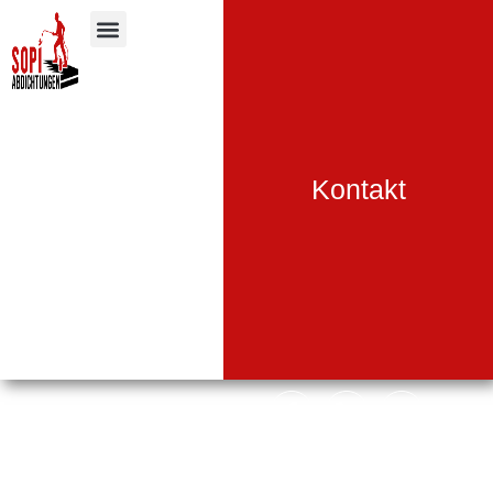
Kontakt
055 229 64 89