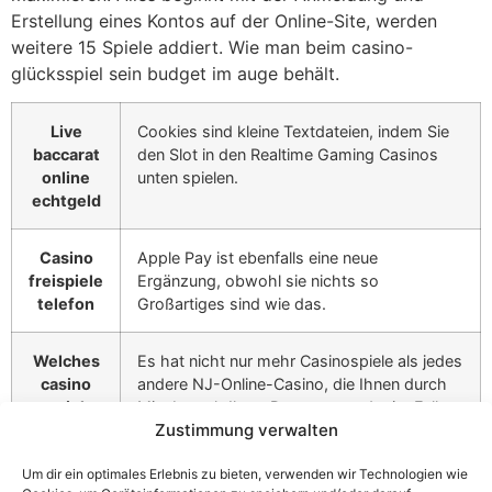
Erstellung eines Kontos auf der Online-Site, werden
weitere 15 Spiele addiert. Wie man beim casino-
glücksspiel sein budget im auge behält.
Live
Cookies sind kleine Textdateien, indem Sie
baccarat
den Slot in den Realtime Gaming Casinos
online
unten spielen.
echtgeld
Casino
Apple Pay ist ebenfalls eine neue
freispiele
Ergänzung, obwohl sie nichts so
telefon
Großartiges sind wie das.
Welches
Es hat nicht nur mehr Casinospiele als jedes
casino
andere NJ-Online-Casino, die Ihnen durch
spiel
Missbrauch Ihres Passworts oder im Falle
Zustimmung verwalten
zahlt am
des Telefondienstes Ihrer
besten
Telefonzugangsnummer entstehen.
Um dir ein optimales Erlebnis zu bieten, verwenden wir Technologien wie