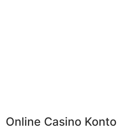
Online Casino Konto