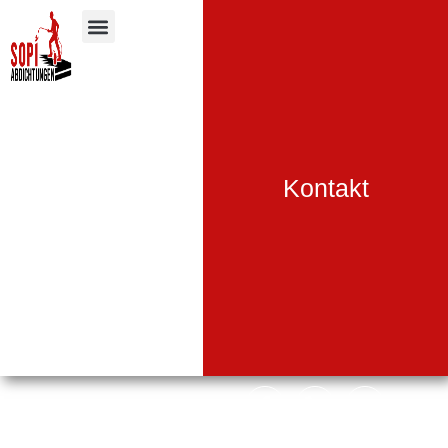
Kontakt
055 229 64 89