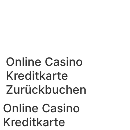
Online Casino
Kreditkarte
Zurückbuchen
Online Casino
Kreditkarte