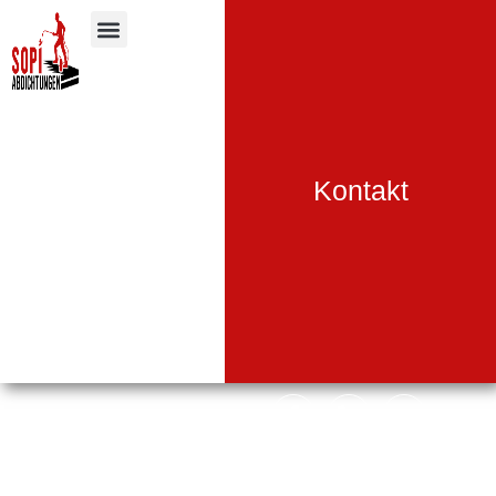
Kontakt
055 229 64 89