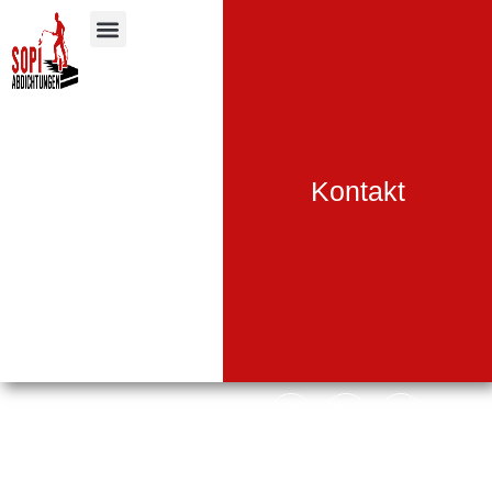
Kontakt
055 229 64 89