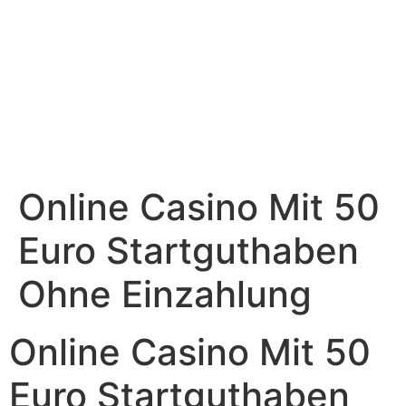
Online Casino Mit 50
Euro Startguthaben
Ohne Einzahlung
Online Casino Mit 50
Euro Startguthaben