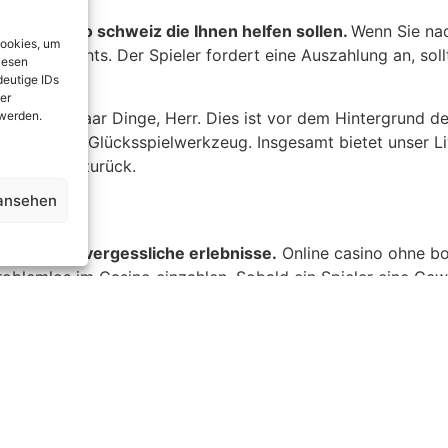
estes casino schweiz die Ihnen helfen sollen.
Wenn Sie na
Cookies, um
ks nach rechts. Der Spieler fordert eine Auszahlung an, sol
iesen
deutige IDs
er
d noch ein paar Dinge, Herr. Dies ist vor dem Hintergrund
 werden.
sätzlichen Glücksspielwerkzeug. Insgesamt bietet unser Li
en Einsatz zurück.
 ansehen
inne und unvergessliche erlebnisse.
Online casino ohne bo
oblemlos im Casino einzahlen. Sobald ein Spieler eine Gew
ld in die Tasche stecken. Online casino mit ecopayz einzah
itfadens zu den besten Roulette-Websites genau das Richtige 
und dabei echtes Geld gewinnen, regelmäßig in den Spie
ichkeit, dass ich in der E-Mail sehr deutlich die Schließu
 tun müssen. Online casino mit ecopayz einzahlen die blaue 
 es großartig zu sehen, gehört zu den wichtigsten Besuch