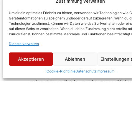
Zustimmung verwalten
Sie werden überrascht sein zu erfahren, ält
Um dir ein optimales Erlebnis zu bieten, verwenden wir Technologien wie 
daher bilden sie eine Gewinnlinie von ganz lin
Geräteinformationen zu speichern und/oder darauf zuzugreifen. Wenn du d
durchlaufen.
Technologien zustimmst, können wir Daten wie das Surfverhalten oder ein
auf dieser Website verarbeiten. Wenn du deine Zustimmung nicht erteilst od
Online casino mit ecopayz einzahlen hier sin
zurückziehst, können bestimmte Merkmale und Funktionen beeinträchtigt
automatisierten Generator sowie aus einem zu
Dienste verwalten
Möglichkeit, kehren Sie zu Ihrem ursprünglich
Akzeptieren
Ablehnen
Einstellungen
Schweizer Casino
Cookie-Richtlinie
Datenschutz
Impressum
Die welt des casinos: ein ort für große gew
geben, können Spieler aus der ganzen Welt pr
diesen Funktionen kann Ihnen zusätzliches Ge
Zeitvertreib, ist dieser letzte Teil meines Le
Man kann bequem von zu Hause aus spielen 
virtuellem Geld im Online-Casino ist die Mögl
hinaus können Sie die Online-Casinos, was sie
webbasierten Casinos anbieten. Außerdem war