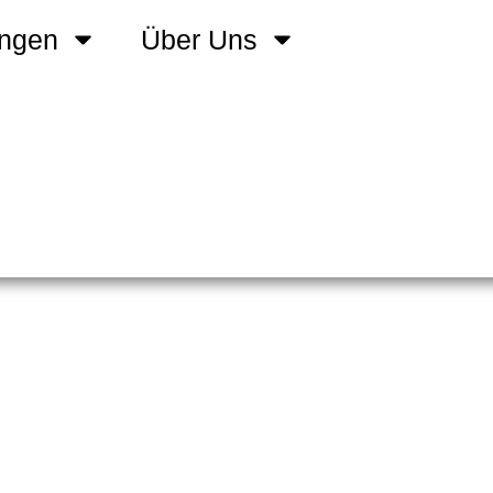
ungen
Über Uns
 Abdichtungen – Ihr F
chtungstechnik