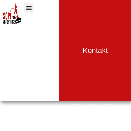
Kontakt
055 229 64 89