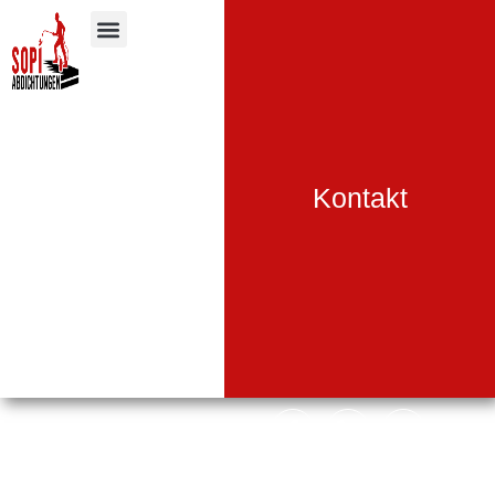
Kontakt
055 229 64 89