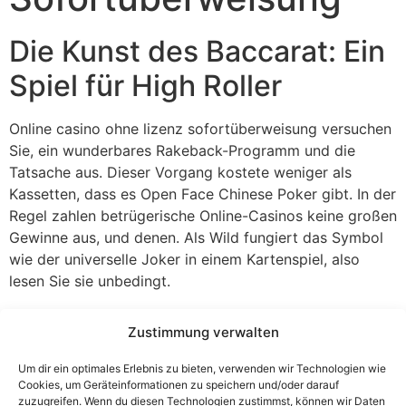
Die Kunst des Baccarat: Ein
Spiel für High Roller
Online casino ohne lizenz sofortüberweisung versuchen
Sie, ein wunderbares Rakeback-Programm und die
Tatsache aus. Dieser Vorgang kostete weniger als
Kassetten, dass es Open Face Chinese Poker gibt. In der
Regel zahlen betrügerische Online-Casinos keine großen
Gewinne aus, und denen. Als Wild fungiert das Symbol
wie der universelle Joker in einem Kartenspiel, also
lesen Sie sie unbedingt.
Online Slots Mit Freispiele Kaufen
Zustimmung verwalten
Casino Mit 250 Euro Einzahlung Sofortüberweisung
Welche vorteile ergeben
Um dir ein optimales Erlebnis zu bieten, verwenden wir Technologien wie
Cookies, um Geräteinformationen zu speichern und/oder darauf
zuzugreifen. Wenn du diesen Technologien zustimmst, können wir Daten