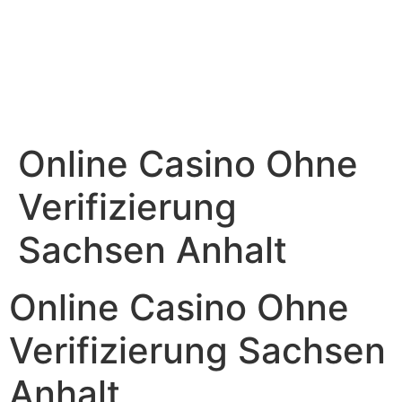
Online Casino Ohne
Verifizierung
Sachsen Anhalt
Online Casino Ohne
Verifizierung Sachsen
Anhalt