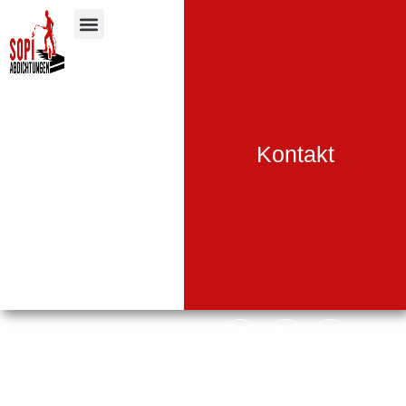
Kontakt
055 229 64 89