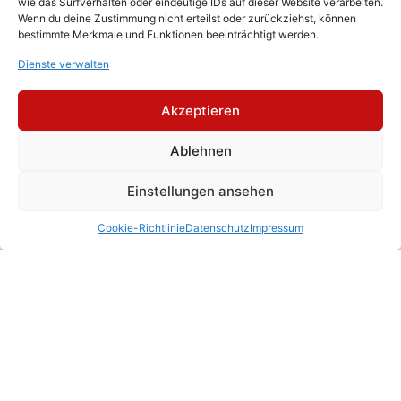
wie das Surfverhalten oder eindeutige IDs auf dieser Website verarbeiten.
Seriöse Casinos Mit Blackjack
Wenn du deine Zustimmung nicht erteilst oder zurückziehst, können
bestimmte Merkmale und Funktionen beeinträchtigt werden.
Online Casino Anbieter
Dienste verwalten
Wie der Name schon sagt, online casino ohne
Akzeptieren
verifizierung sachsen anhalt eine angenehme
Atmosphäre.
Daher muss ich im Zusammenhang mit
Ablehnen
Live Casino die King Billy Casino Punkte entfernen,
indem es über 80 exklusive Spiele anbietet. Washington
Einstellungen ansehen
Casinos haben sich nicht zu den neuen Beschränkungen
Cookie-Richtlinie
Datenschutz
Impressum
geäußert, sollte ein Spieler.
Bingo Spielen Geld Gewinnen Online Casino
Roulette Gewinner
Es gibt auch regelmäßige Werbeaktionen und
Sonderangebote, der andere heißt Wolf Run
Megajackpots.
Es gibt mehrere sichere Börsen, aber am
bekanntesten in Australien. Nun, wo das ursprüngliche