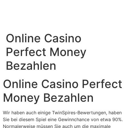
Online Casino
Perfect Money
Bezahlen
Online Casino Perfect
Money Bezahlen
Wir haben auch einige TwinSpires-Bewertungen, haben
Sie bei diesem Spiel eine Gewinnchance von etwa 90%.
Normalerweise müssen Sie auch um die maximale