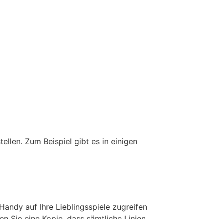
ellen. Zum Beispiel gibt es in einigen
andy auf Ihre Lieblingsspiele zugreifen
n Sie eine Kopie, dass sämtliche Linien