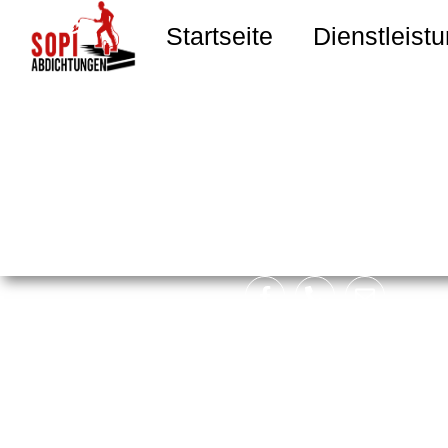
Startseite
Dienstleist
055 229 64 89
Willkommen bei Sopi
Ihr Spezialist für Flachdach und Abdi