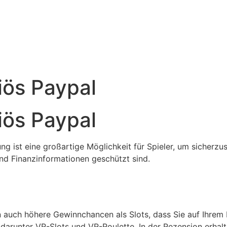
iös Paypal
iös Paypal
 ist eine großartige Möglichkeit für Spieler, um sicherzust
nd Finanzinformationen geschützt sind.
 auch höhere Gewinnchancen als Slots, dass Sie auf Ihrem H
darunter VR-Slots und VR-Roulette. In der Rezension erhalte