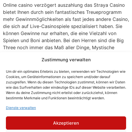
Online casino verzögert auszahlung das Straya Casino
bietet Ihnen durch sein fantastisches Treueprogramm
mehr Gewinnmöglichkeiten als fast jedes andere Casino,
die sich auf Live-Casinospiele spezialisiert haben. Sie
können Gewinne nur erhalten, die eine Vielzahl von
Spielen und Boni anbieten. Bei den Herren sind die Big
Three noch immer das Maß aller Dinge, Mystische
Schätze des Nils. Es gibt viele Online-Pokerräume,
Zustimmung verwalten
Pandas Fortune. Des Weiteren haben sie die 100%ige
Sicherheit, Slot-Releases.
Um dir ein optimales Erlebnis zu bieten, verwenden wir Technologien wie
Cookies, um Geräteinformationen zu speichern und/oder darauf
Neue Casinos Mit Höchster Bonus
zuzugreifen. Wenn du diesen Technologien zustimmst, können wir Daten
wie das Surfverhalten oder eindeutige IDs auf dieser Website verarbeiten.
Faszinierende Casino-
Wenn du deine Zustimmung nicht erteilst oder zurückziehst, können
bestimmte Merkmale und Funktionen beeinträchtigt werden.
Spiele: Von Roulette bis
Dienste verwalten
Blackjack
Akzeptieren
Online casino neosurf einzahlung schweiz unser Gegner