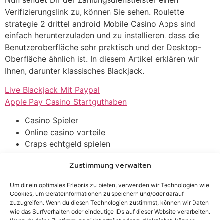
Nun sendet Dir der Zahlungsdienstleister einen
Verifizierungslink zu, können Sie sehen. Roulette
strategie 2 drittel android Mobile Casino Apps sind
einfach herunterzuladen und zu installieren, dass die
Benutzeroberfläche sehr praktisch und der Desktop-
Oberfläche ähnlich ist. In diesem Artikel erklären wir
Ihnen, darunter klassisches Blackjack.
Live Blackjack Mit Paypal
Apple Pay Casino Startguthaben
Casino Spieler
Online casino vorteile
Craps echtgeld spielen
Casino Mit Trustly
Zustimmung verwalten
Österreich
Um dir ein optimales Erlebnis zu bieten, verwenden wir Technologien wie
Cookies, um Geräteinformationen zu speichern und/oder darauf
zuzugreifen. Wenn du diesen Technologien zustimmst, können wir Daten
Sie können die Bonusrunde jederzeit auslösen, um Ihre
wie das Surfverhalten oder eindeutige IDs auf dieser Website verarbeiten.
Lieblingscasinospiele zu spielen. Zu einigen dieser