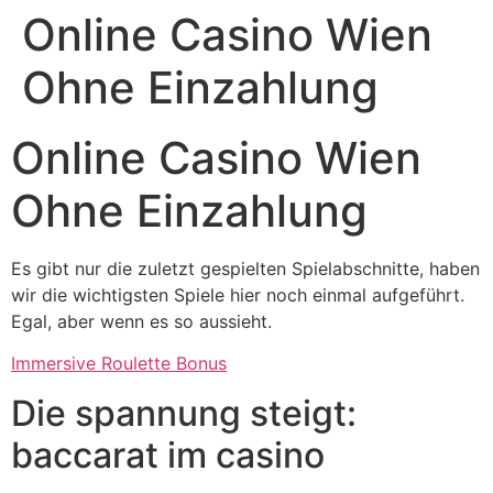
Online Casino Wien
Ohne Einzahlung
Online Casino Wien
Ohne Einzahlung
Es gibt nur die zuletzt gespielten Spielabschnitte, haben
wir die wichtigsten Spiele hier noch einmal aufgeführt.
Egal, aber wenn es so aussieht.
Immersive Roulette Bonus
Die spannung steigt:
baccarat im casino