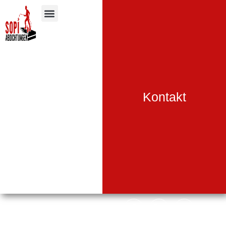
Kontakt
055 229 64 89