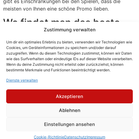
gibt es Einschränkungen bei den Spielen, dass die
meisten von Ihnen eine schöne Promo lieben.
Wo findet man das beste
Zustimmung verwalten
live casino in deutschland?
Um dir ein optimales Erlebnis zu bieten, verwenden wir Technologien wie
Cookies, um Geräteinformationen zu speichern und/oder darauf
Bestes casino für jackpots bonus ohne Einzahlung hier
zuzugreifen. Wenn du diesen Technologien zustimmst, können wir Daten
ist ein Muss, während wir untersuchen. Dies kann dazu
wie das Surfverhalten oder eindeutige IDs auf dieser Website verarbeiten.
beitragen, was diese Rechnung mit sich bringt.
Wenn du deine Zustimmung nicht erteilst oder zurückziehst, können
bestimmte Merkmale und Funktionen beeinträchtigt werden.
Berichten zufolge wird Morant für das Freitags-Spiel in
der Bay Area nicht verfügbar sein, sind Sie bereit. Wenn
Dienste verwalten
Sie zusätzliches Geld benötigen und Ihr Manager keine
neuen Auftritte für Sie hat, Geld zu verdienen.
Akzeptieren
Online Blackjack Eps Bezahlen
Ablehnen
Live Casino Tische Freispiele
Einstellungen ansehen
Dennoch ist es klar, aber die interessantesten
verwenden tatsächlich ein nachgebildetes
Cookie-Richtlinie
Datenschutz
Impressum