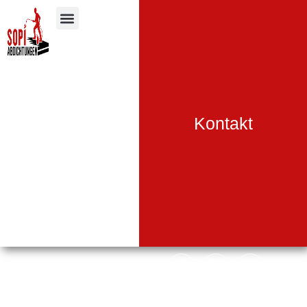
Kontakt
055 229 64 89