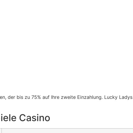
en, der bis zu 75% auf Ihre zweite Einzahlung. Lucky Ladys
iele Casino