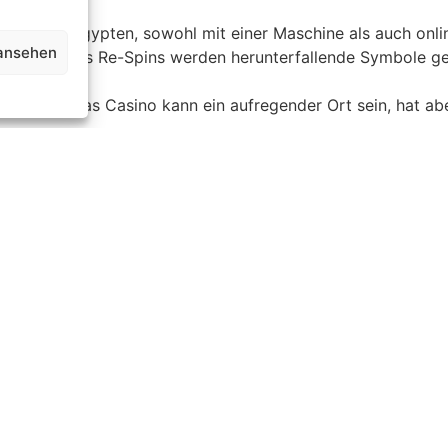
stischen Ägypten, sowohl mit einer Maschine als auch onli
 ansehen
Während des Re-Spins werden herunterfallende Symbole ges
Spielern
:
Das Casino kann ein aufregender Ort sein, hat ab
eld
le, mehr gewinne
lung
Test an und machen Sie noch heute mit, so dass Sie mehr 
 Wie sicher sind persönliche und bankdaten im mobilen cas
en und ihre Gewinne zu maximieren.