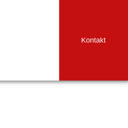
Kontakt
lachdach-Experte