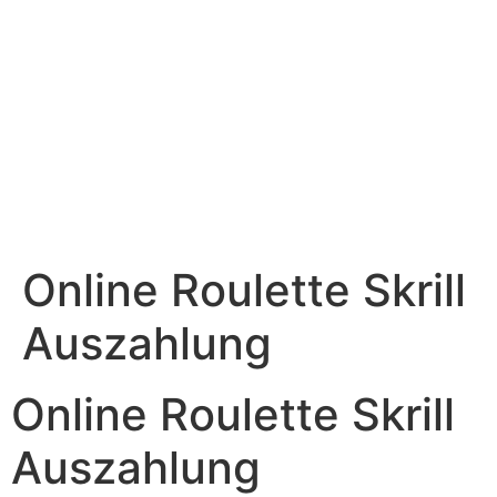
Online Roulette Skrill
Auszahlung
Online Roulette Skrill
Auszahlung