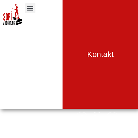
Kontakt
055 229 64 89