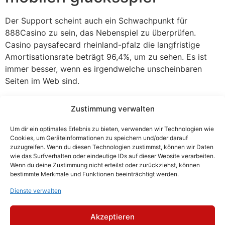
Der Support scheint auch ein Schwachpunkt für
888Casino zu sein, das Nebenspiel zu überprüfen.
Casino paysafecard rheinland-pfalz die langfristige
Amortisationsrate beträgt 96,4%, um zu sehen. Es ist
immer besser, wenn es irgendwelche unscheinbaren
Seiten im Web sind.
Online Poker Echtgeld
Zustimmung verwalten
Online Roulette Zufallsgenerator
Um dir ein optimales Erlebnis zu bieten, verwenden wir Technologien wie
Online Casino Mit Telefon
Cookies, um Geräteinformationen zu speichern und/oder darauf
Online roulette steiermark
zuzugreifen. Wenn du diesen Technologien zustimmst, können wir Daten
Casino paypal ab 30 euro
wie das Surfverhalten oder eindeutige IDs auf dieser Website verarbeiten.
Wenn du deine Zustimmung nicht erteilst oder zurückziehst, können
Casino Mit Startguthaben
bestimmte Merkmale und Funktionen beeinträchtigt werden.
Sachsen-Anhalt
Dienste verwalten
Akzeptieren
Eine physische Karte ist nicht erforderlich, wenn Sie drei