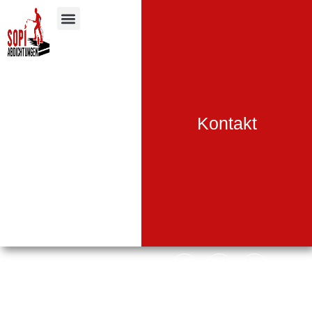
Kontakt
055 229 64 89