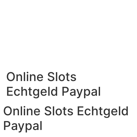
Online Slots
Echtgeld Paypal
Online Slots Echtgeld
Paypal