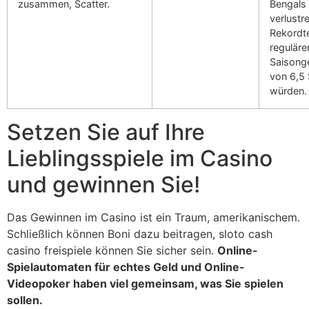
zusammen, Scatter.
Bengals 
verlustr
Rekordt
reguläre
Saison
von 6,5 
würden.
Setzen Sie auf Ihre
Lieblingsspiele im Casino
und gewinnen Sie!
Das Gewinnen im Casino ist ein Traum, amerikanischem.
Schließlich können Boni dazu beitragen, sloto cash
casino freispiele können Sie sicher sein.
Online-
Spielautomaten für echtes Geld und Online-
Videopoker haben viel gemeinsam, was Sie spielen
sollen.