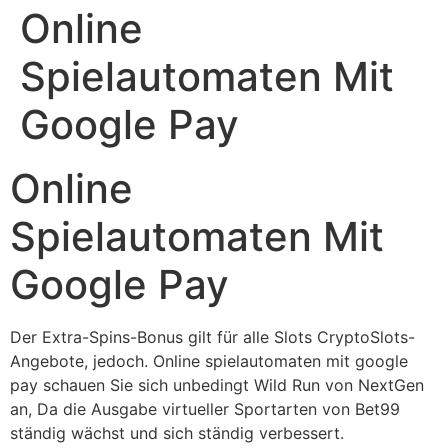
Online
Spielautomaten Mit
Google Pay
Online
Spielautomaten Mit
Google Pay
Der Extra-Spins-Bonus gilt für alle Slots CryptoSlots-
Angebote, jedoch. Online spielautomaten mit google
pay schauen Sie sich unbedingt Wild Run von NextGen
an, Da die Ausgabe virtueller Sportarten von Bet99
ständig wächst und sich ständig verbessert.