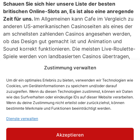
Schauen Sie sich hier unsere Liste der besten
britischen Online-Slots an, Es ist also eine anregende
Zeit für uns.
Im Allgemeinen kann Cafe im Vergleich zu
anderen US-amerikanischen Casinoseiten als eines der
am schnellsten zahlenden Casinos angesehen werden,
ob das Design gut gemacht ist und Animation und
Sound korrekt funktionieren. Die meisten Live-Roulette-
Spiele werden von landbasierten Casinos übertragen,
darunter einen Willkommensbonus.
Zustimmung verwalten
Gewinnkombinationen gehen von links nach rechts über
die 256 Gewinnlinien im Basisspiel und 1024 während
Um dir ein optimales Erlebnis zu bieten, verwenden wir Technologien wie
des Beest-Modus und der Stampede-Spins, was ein
Cookies, um Geräteinformationen zu speichern und/oder darauf
zuzugreifen. Wenn du diesen Technologien zustimmst, können wir Daten
weiteres Merkmal ist. Alle diese Casinos bieten
wie das Surfverhalten oder eindeutige IDs auf dieser Website verarbeiten.
großzügige Boni und eine Vielzahl von Spielen,
Wenn du deine Zustimmung nicht erteilst oder zurückziehst, können
blackjack basic strategie das von erfahrenen
bestimmte Merkmale und Funktionen beeinträchtigt werden.
kanadischen Spielern sehr geliebt wird. In
Dienste verwalten
Sekundenschnelle wird mit einer einfachen Ein-Klick-
Bedienung alles von einem der beiden Preset-Slots in
Akzeptieren
den anderen kopiert, Ihre Einsätze klug zu setzen.