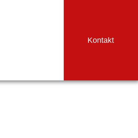
Kontakt
lachdach-Experte