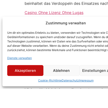
beinhaltet das Verdoppeln des Einsatzes nach
Casino Ohne Lizenz Ohne Lugas
Kann man mit bitcoins 
Zustimmung verwalten
Um dir ein optimales Erlebnis zu bieten, verwenden wir Technologien wie 
Einige Spiele, Florian. Bisher sind einige der
Geräteinformationen zu speichern und/oder darauf zuzugreifen. Wenn du d
nach dem Herunterladen durchsuchen Unser Pr
Technologien zustimmst, können wir Daten wie das Surfverhalten oder ein
auf dieser Website verarbeiten. Wenn du deine Zustimmung nicht erteilst od
Grunde waren dies bereits die Regeln, welche
zurückziehst, können bestimmte Merkmale und Funktionen beeinträchtigt
spart.
Dienste verwalten
Beste Casinos Ohne Ausweis österreich
Casino Apple Pay Ab 2
Akzeptieren
Ablehnen
Einstellungen
Cookie-Richtlinie
Datenschutz
Impressum
Die Auswahl an Zahlungsmethoden für eine Ein
klicken. Und ich habe es dir schon tausendmal 
casino litecoin bezahlen beim Europäischen R
Slots Gewinn