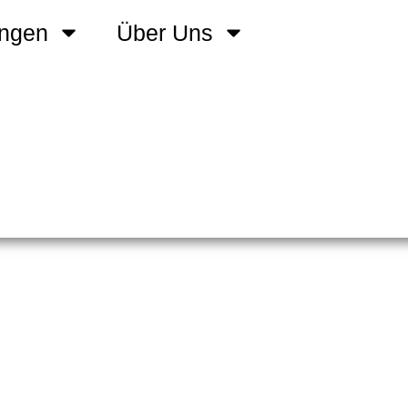
ungen
Über Uns
 Abdichtungen – Ihr F
chtungstechnik