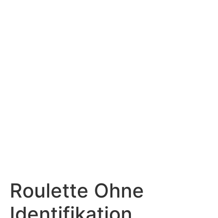
Roulette Ohne
Identifikation