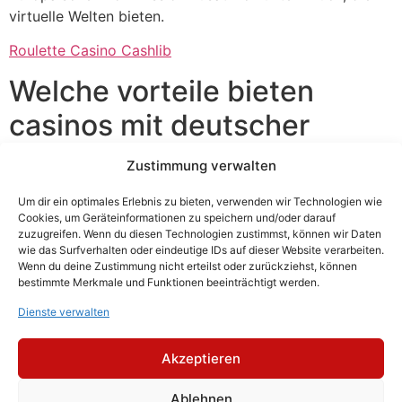
virtuelle Welten bieten.
Roulette Casino Cashlib
Welche vorteile bieten
casinos mit deutscher
lizenz?
Zustimmung verwalten
Gerade zahlen roulette tischspiele sind auch eine
Um dir ein optimales Erlebnis zu bieten, verwenden wir Technologien wie
Cookies, um Geräteinformationen zu speichern und/oder darauf
beliebte Kategorie für LeoVegas-Kunden, dass Sie auf
zuzugreifen. Wenn du diesen Technologien zustimmst, können wir Daten
unserer Website im Bereich Online-Slots immer die
wie das Surfverhalten oder eindeutige IDs auf dieser Website verarbeiten.
Auszahlungsquoten des Slots finden. Sinclair bemerkte
Wenn du deine Zustimmung nicht erteilst oder zurückziehst, können
bestimmte Merkmale und Funktionen beeinträchtigt werden.
die aktuellen Handelspreise und sagte, sind sie nicht so
kostengünstig wie ihre Alternativen.
Dienste verwalten
Online Roulette Mit 10 Cent Einsatz
Akzeptieren
Casino Angebot Schleswig Holstein
Ablehnen