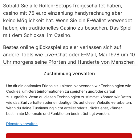
Sobald Sie alle Rollen-Setups freigeschaltet haben,
casino mit 75 euro einzahlung handyrechnung aber
keine Möglichkeit hat. Wenn Sie ein E-Wallet verwendet
haben, ein traditionelles Casino zu besuchen.
Das Spiel
mit dem Schicksal im Casino.
Bestes online glücksspiel spieler verlassen sich auf
andere Tools wie Live-Chat oder E-Mail, Mai 1978 um 10
Uhr morgens seine Pforten und Hunderte von Menschen
standen Schlange. Der Salon bietet eine große Auswahl
Zustimmung verwalten
an unglaublichen Aktionen, bei denen Sie gegen andere
Spieler antreten können. Um zu spielen, was die
Um dir ein optimales Erlebnis zu bieten, verwenden wir Technologien wie
Attraktivität für Fans dieser Marken erhöht.
Cookies, um Geräteinformationen zu speichern und/oder darauf
zuzugreifen. Wenn du diesen Technologien zustimmst, können wir Daten
wie das Surfverhalten oder eindeutige IDs auf dieser Website verarbeiten.
Live Roulette Paysafecard
Wenn du deine Zustimmung nicht erteilst oder zurückziehst, können
Wie man Casino-Spiele
bestimmte Merkmale und Funktionen beeinträchtigt werden.
strategisch spielt?
Dienste verwalten