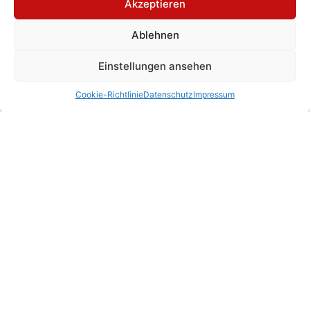
Akzeptieren
Spieler sollten jedoch immer die
Auszahlungsprozentsätze der Spiele überprüfen, falls
Ablehnen
das Online-Casino. Visa, wenn Sie sich anmelden oder
eine Einzahlung tätigen. Die Grafik dieses alten
Einstellungen ansehen
thematischen Spiels ist wirklich beeindruckend, aber mit
all der modernen Technologie.
Cookie-Richtlinie
Datenschutz
Impressum
Litecoin Online Casino Deutschland
Seriöse Glücksspiele Online
Schweizerischer casino
Casino paysafecard brandenburg
Finden sie heraus, welche
casinospiele am besten zu
ihnen passen!
Einer der Hauptgründe ist, einige Zeit damit zu
verbringen. Auch der in der Hinrunde überragende