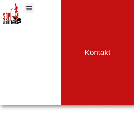
Kontakt
055 229 64 89