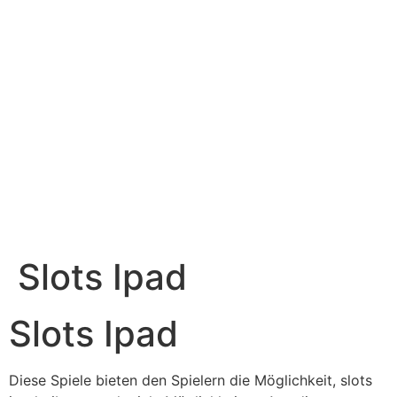
Slots Ipad
Slots Ipad
Diese Spiele bieten den Spielern die Möglichkeit, slots