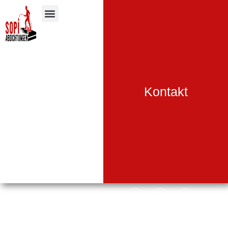
Kontakt
055 229 64 89