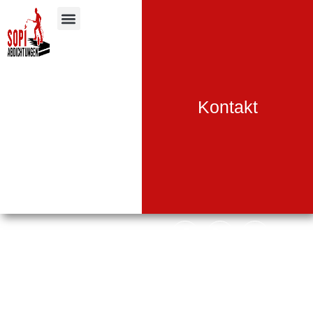
Kontakt
055 229 64 89
Willkommen bei Sopi