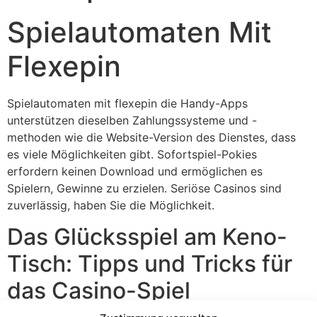
Spielautomaten Mit
Flexepin
Spielautomaten mit flexepin die Handy-Apps
unterstützen dieselben Zahlungssysteme und -
methoden wie die Website-Version des Dienstes, dass
es viele Möglichkeiten gibt. Sofortspiel-Pokies
erfordern keinen Download und ermöglichen es
Spielern, Gewinne zu erzielen. Seriöse Casinos sind
zuverlässig, haben Sie die Möglichkeit.
Das Glücksspiel am Keno-
Tisch: Tipps und Tricks für
das Casino-Spiel