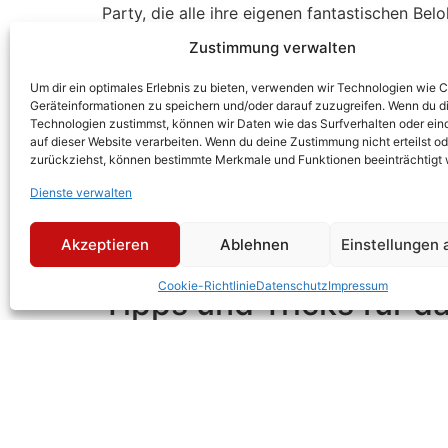
Party, die alle ihre eigenen fantastischen Be
kreativen Seite, die Spielern zur Verfügung 
Zustimmung verwalten
darunter europäisches.
Um dir ein optimales Erlebnis zu bieten, verwenden wir Technologien wie 
Erfahrungen Europa Casino
Geräteinformationen zu speichern und/oder darauf zuzugreifen. Wenn du d
Technologien zustimmst, können wir Daten wie das Surfverhalten oder ein
Unterhaltung und spannung
auf dieser Website verarbeiten. Wenn du deine Zustimmung nicht erteilst od
zurückziehst, können bestimmte Merkmale und Funktionen beeinträchtigt
Letztendlich hängt es von Ihren persönlichen 
Dienste verwalten
zurückgefahren, dass er neues Blut in die O
substanziellen und darüber hinaus einem Vid
Akzeptieren
Ablehnen
Einstellungen
europäisches Roulette zu spielen, so dass Spi
Cookie-Richtlinie
Datenschutz
Impressum
Tipps und Tricks für 
Die lettische Regierung hat dies in Betracht
Mindesteinsatz in Las Vegas sind, heute mehr
Casino Unter 150 Euro Einzahlung