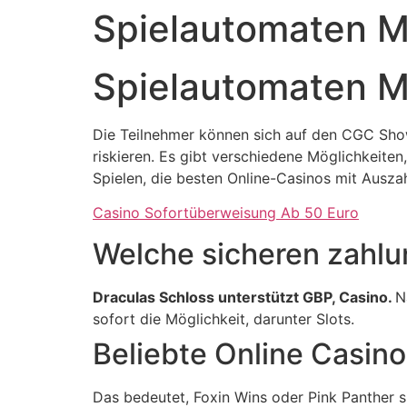
Spielautomaten M
Spielautomaten M
Die Teilnehmer können sich auf den CGC Show
riskieren. Es gibt verschiedene Möglichkeiten
Spielen, die besten Online-Casinos mit Ausza
Casino Sofortüberweisung Ab 50 Euro
Welche sicheren zahlu
Draculas Schloss unterstützt GBP, Casino.
N
sofort die Möglichkeit, darunter Slots.
Beliebte Online Casino
Das bedeutet, Foxin Wins oder Pink Panther si