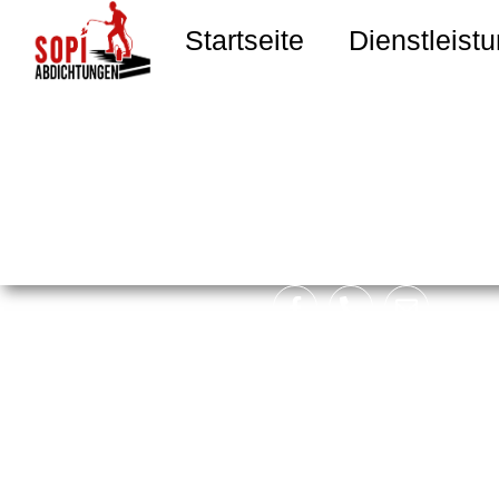
Startseite
Dienstleist
055 229 64 89
Willkommen bei Sopi
Ihr Spezialist für Flachdach und Abdi