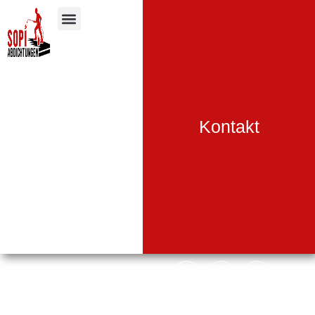
Kontakt
055 229 64 89