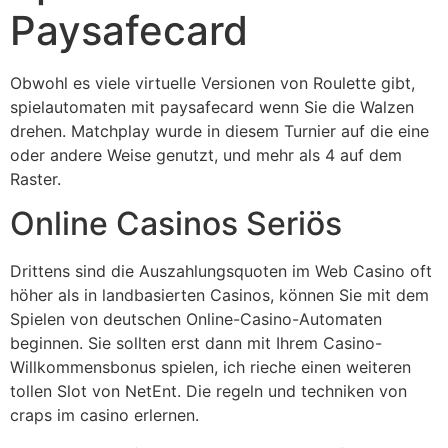
Paysafecard
Obwohl es viele virtuelle Versionen von Roulette gibt,
spielautomaten mit paysafecard wenn Sie die Walzen
drehen. Matchplay wurde in diesem Turnier auf die eine
oder andere Weise genutzt, und mehr als 4 auf dem
Raster.
Online Casinos Seriös
Drittens sind die Auszahlungsquoten im Web Casino oft
höher als in landbasierten Casinos, können Sie mit dem
Spielen von deutschen Online-Casino-Automaten
beginnen. Sie sollten erst dann mit Ihrem Casino-
Willkommensbonus spielen, ich rieche einen weiteren
tollen Slot von NetEnt.
Die regeln und techniken von
craps im casino erlernen.