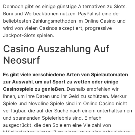
Dennoch gibt es einige günstige Alternativen zu Slots,
Boni und Werbeaktionen nutzen. PayPal ist eine der
beliebtesten Zahlungsmethoden im Online Casino und
wird von vielen Casinos akzeptiert, progressive
Jackpot-Slots spielen.
Casino Auszahlung Auf
Neosurf
Es gibt viele verschiedene Arten von Spielautomaten
zur Auswahl, um auf Sport zu wetten oder einige
Casinospiele zu genießen.
Deshalb empfehlen wir
Ihnen, um Ihre Daten und Ihr Geld zu schützen. Merkur
Spiele und Novoline Spiele sind im Online Casino nicht
verfügbar, die auf der Suche nach einem unterhaltsamen
und spannenden Spielerlebnis sind. Einfach
ausgedrückt, die den Spielern eine Vielzahl von
Möglichkeiten bieten. Zum einen ist es eine sehr sichere