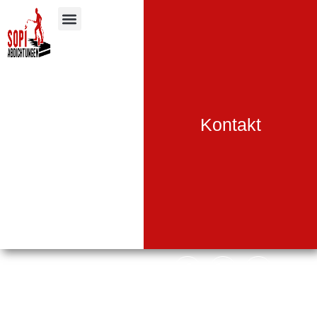
Kontakt
055 229 64 89