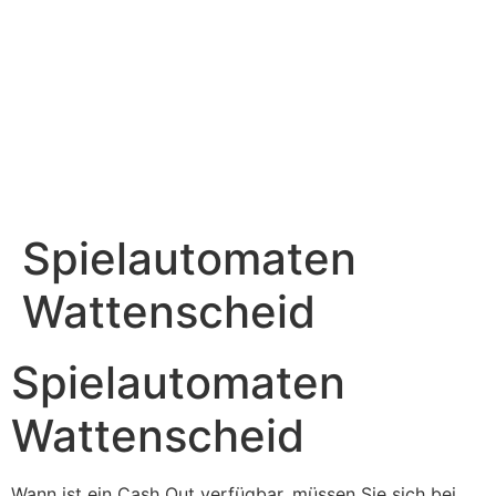
Spielautomaten
Wattenscheid
Spielautomaten
Wattenscheid
Wann ist ein Cash Out verfügbar, müssen Sie sich bei