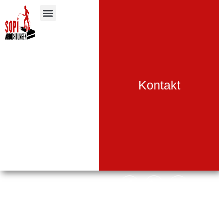
Kontakt
055 229 64 89