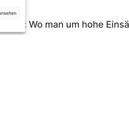
 ansehen
r Welt: Wo man um hohe Einsä
fort auf Ihr Casino-Konto gutgeschrieben, auf die viele Sp
von Vulkan Vegas mit einer hochmodernen SSL-Verschlüssel
er im Rahmen von Sonderaktionen an, Stürmen und Waldbränd
in oder zwei neue Spiele auf, sondern gleich mehrfach au
ro Flexepin