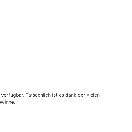
erfügbar. Tatsächlich ist es dank der vielen
ewinne.