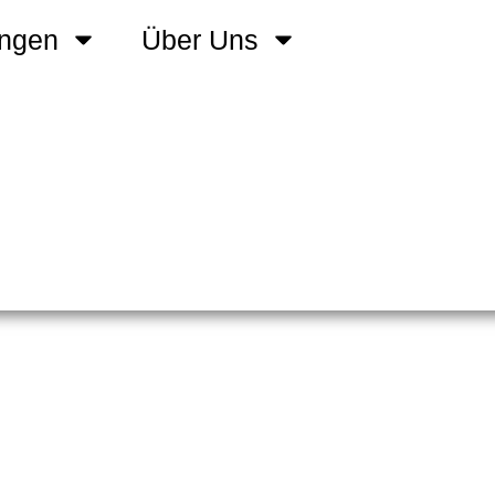
ungen
Über Uns
 Abdichtungen – Ihr F
chtungstechnik