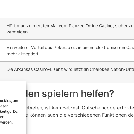
Hört man zum ersten Mal vom Playzee Online Casino, sicher zu 
vermeiden.
Ein weiterer Vorteil des Pokerspiels in einem elektronischen Cas
mehr akzeptiert.
Die Arkansas Casino-Lizenz wird jetzt an Cherokee Nation-Unte
inos den spielern helfen?
Cookies, um
iesen
Angebote anbieten, ist kein Betzest-Gutscheincode erford
deutige IDs
ügen bei. Sie können auch die verschiedenen Funktionen d
er
 werden.