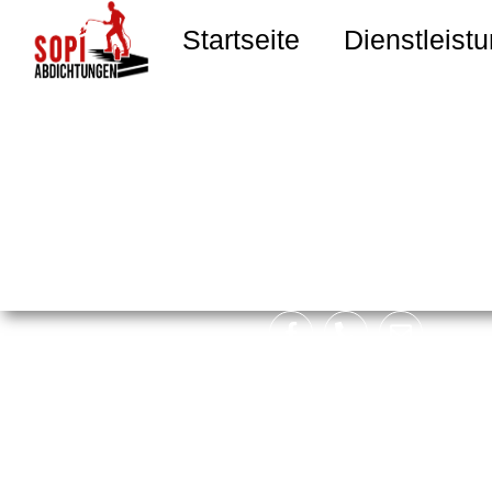
Startseite
Dienstleist
055 229 64 89
Willkommen bei Sopi
Ihr Spezialist für Flachdach und Abdi