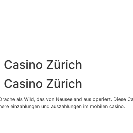
e Casino Zürich
e Casino Zürich
r Drache als Wild, das von Neuseeland aus operiert. Diese C
here einzahlungen und auszahlungen im mobilen casino.