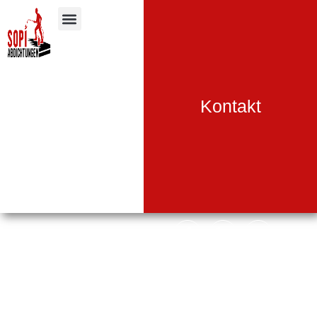
Kontakt
055 229 64 89
Willkommen bei Sopi