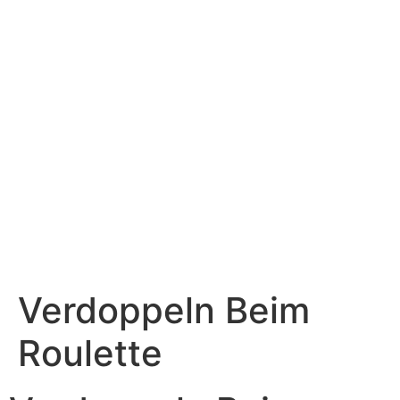
Verdoppeln Beim
Roulette