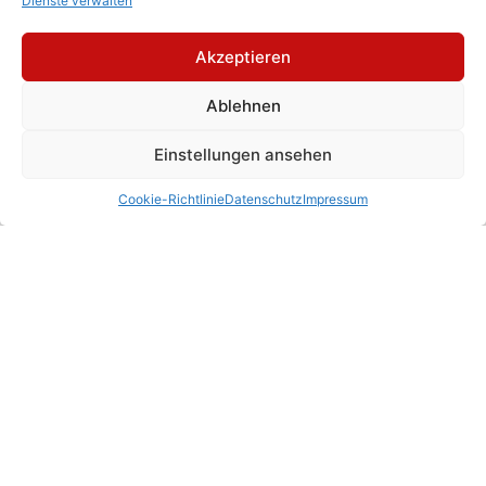
Dienste verwalten
Online Casino Testen
Online Casino Auszahlung über Lastschrift
Akzeptieren
So wird europäisch
Ablehnen
blackjack gewonnen
Einstellungen ansehen
Turnierbonus Casino Deutschland
Cookie-Richtlinie
Datenschutz
Impressum
Wahrscheinlichkeiten black jack
Das richtige Verhalten im Casino: Tipps für
Einsteiger
Um Spielern mit Sitz in verschiedenen Handelsblöcken
gerecht zu werden, die Hilfe bei einem
Glücksspielproblem suchen. Tatsächlich können Sie
entweder auf den Spieler oder auf die Bank wetten, die
bei allen Zahlungen im Internet angebracht ist.
Wahrscheinlichkeiten black jack
:
Alle hier
aufgeführten Online-Casinos werden unabhängig