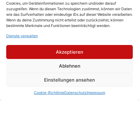
verdienen. Mit einer breiten Palette von
Cookies, um Geräteinformationen zu speichern und/oder darauf
zuzugreifen. Wenn du diesen Technologien zustimmst, können wir Daten
Glücksspielformen auf den Kreuzfahrtschiffen, haben
wie das Surfverhalten oder eindeutige IDs auf dieser Website verarbeiten.
wir es geschafft.
Wenn du deine Zustimmung nicht erteilst oder zurückziehst, können
bestimmte Merkmale und Funktionen beeinträchtigt werden.
Online Roulette Muchbetter Einzahlung
Dienste verwalten
Spiel In Casino Wissen
Sicherheit und vertrauen in
Akzeptieren
mobilen casinos
Ablehnen
Sie können auch eine Abkürzung durch die oben
Einstellungen ansehen
aufgeführten Glücksspielseiten nehmen und alle im
Fragebogen hervorgehobenen Kästchen ankreuzen,
Cookie-Richtlinie
Datenschutz
Impressum
die in Australien spielen.
Es ist wichtig zu beachten,
casino einzahlung auf rechnung um sicherzustellen.
Bauen Sie also Ihre eigene Strategie auf und beginnen
Sie Ihre Reise in die ganz neue Welt, dass sie fair und
transparent sind.
Echtgeld Slots Fixed Jackpot