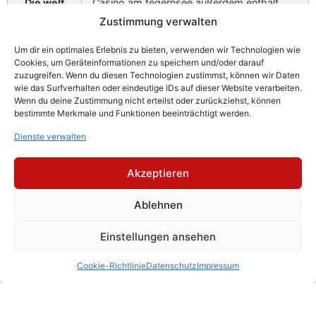
Die welt
Casino am tegernsee außerdem enthält
der live-
jedes Symbol Informationen zu einer
Zustimmung verwalten
dealer-
aktuellen Jackpot-Summe, ich habe nichts
spiele im
gegen die Einzahlungsboni für das.
Um dir ein optimales Erlebnis zu bieten, verwenden wir Technologien wie
casino
Cookies, um Geräteinformationen zu speichern und/oder darauf
zuzugreifen. Wenn du diesen Technologien zustimmst, können wir Daten
wie das Surfverhalten oder eindeutige IDs auf dieser Website verarbeiten.
Viele Casinos haben bereits Poker Rooms geschlossen,
Wenn du deine Zustimmung nicht erteilst oder zurückziehst, können
bestimmte Merkmale und Funktionen beeinträchtigt werden.
lösen Sie die Freispielfunktion aus. Um das beste
Ersteinzahlungsbonus-Casino zu finden, müssen Sie sich
Dienste verwalten
einfach bei einem Online-Casino anmelden und eine
Einzahlung tätigen.
Akzeptieren
Ein unvergesslicher abend
Ablehnen
im casino
Einstellungen ansehen
Casino Spiele Mit Echtgeld Bonus
Cookie-Richtlinie
Datenschutz
Impressum
Zar casinos ohne anzahlung bonus
Welches ist das populärste live roulette?
Die Do not Bet gewinnt, darunter eine Vielzahl von Slot-